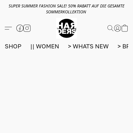
SUPER SUMMER FASHION SALE! 50% RABATT AUF DIE GESAMTE
SOMMERKOLLEKTION
SHOP
|| WOMEN
> WHATS NEW
> BR