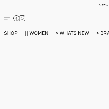
SUPER
SHOP
|| WOMEN
> WHATS NEW
> BR