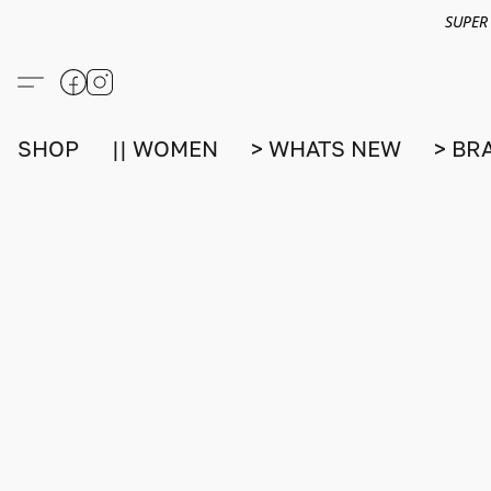
SUPER
SHOP
|| WOMEN
> WHATS NEW
> BR