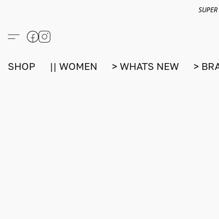
SUPER
SHOP
|| WOMEN
> WHATS NEW
> BR