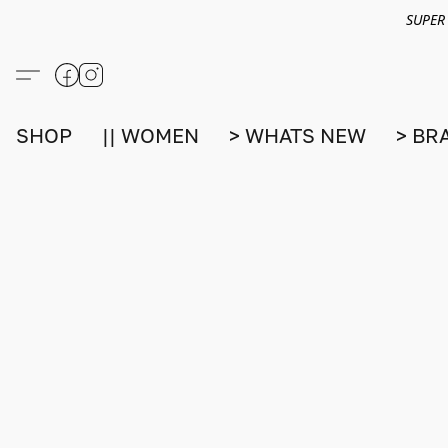
SUPER
SHOP
|| WOMEN
> WHATS NEW
> BR