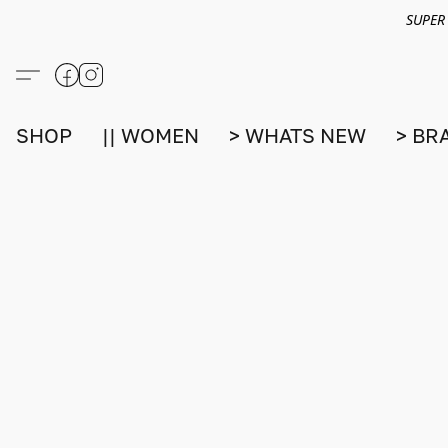
SUPER
SHOP
|| WOMEN
> WHATS NEW
> BR