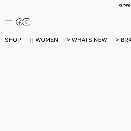
SUPER
SHOP
|| WOMEN
> WHATS NEW
> BR