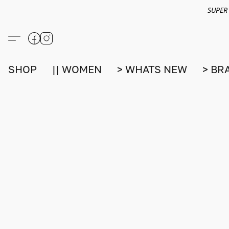
SUPER
SHOP
|| WOMEN
> WHATS NEW
> BR