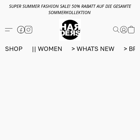
SUPER SUMMER FASHION SALE! 50% RABATT AUF DIE GESAMTE
SOMMERKOLLEKTION
SHOP
|| WOMEN
> WHATS NEW
> BR