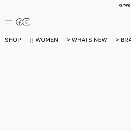
SUPER
SHOP
|| WOMEN
> WHATS NEW
> BR