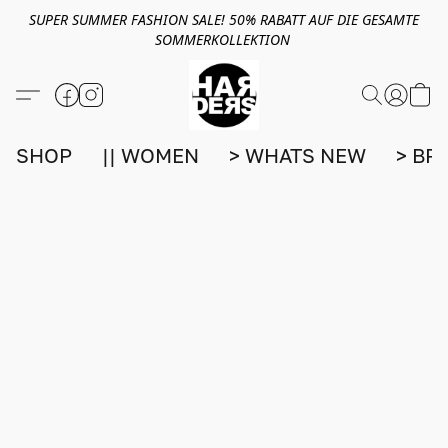
SUPER SUMMER FASHION SALE! 50% RABATT AUF DIE GESAMTE
SOMMERKOLLEKTION
SHOP
|| WOMEN
> WHATS NEW
> BR