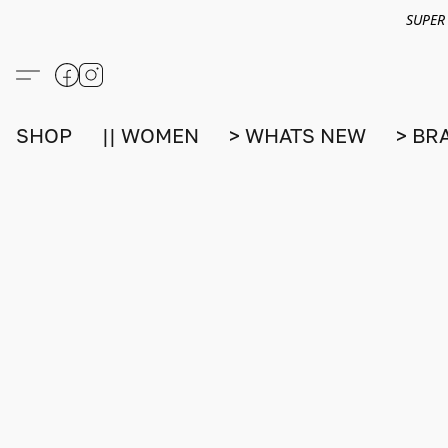
SUPER
SHOP
|| WOMEN
> WHATS NEW
> BR