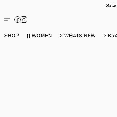
SUPER
SHOP
|| WOMEN
> WHATS NEW
> BR