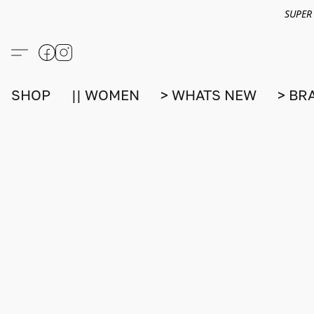
SUPER
SHOP
|| WOMEN
> WHATS NEW
> BR