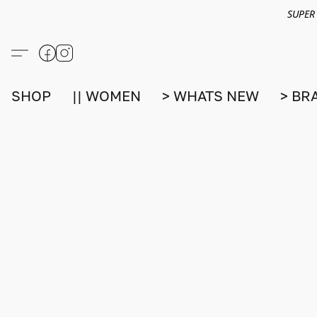
SUPER
SHOP
|| WOMEN
> WHATS NEW
> BR