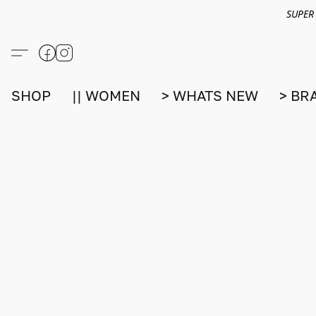
SUPER
SHOP
|| WOMEN
> WHATS NEW
> BR