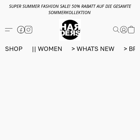
SUPER SUMMER FASHION SALE! 50% RABATT AUF DIE GESAMTE
SOMMERKOLLEKTION
SHOP
|| WOMEN
> WHATS NEW
> BR