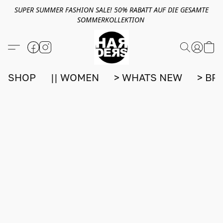
SUPER SUMMER FASHION SALE! 50% RABATT AUF DIE GESAMTE
SOMMERKOLLEKTION
SHOP
|| WOMEN
> WHATS NEW
> BR