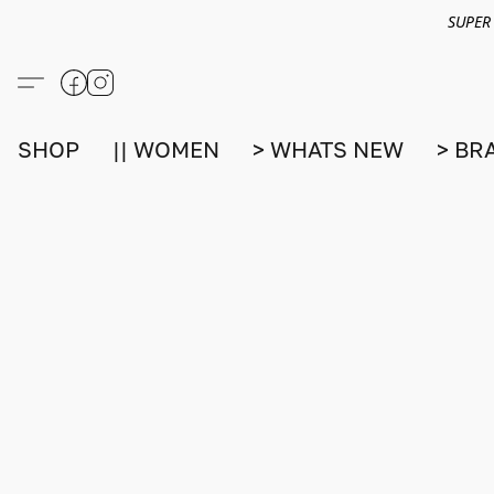
SUPER
SHOP
|| WOMEN
> WHATS NEW
> BR