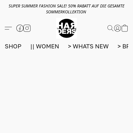
SUPER SUMMER FASHION SALE! 50% RABATT AUF DIE GESAMTE
SOMMERKOLLEKTION
SHOP
|| WOMEN
> WHATS NEW
> BR