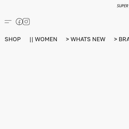
SUPER
SHOP
|| WOMEN
> WHATS NEW
> BR