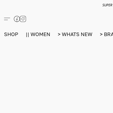
SUPER
SHOP
|| WOMEN
> WHATS NEW
> BR