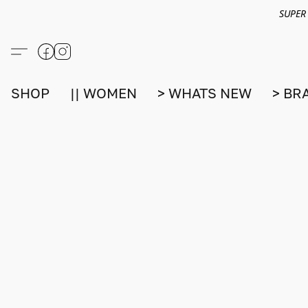
SUPER
SHOP
|| WOMEN
> WHATS NEW
> BR