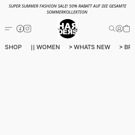
SUPER SUMMER FASHION SALE! 50% RABATT AUF DIE GESAMTE
SOMMERKOLLEKTION
SHOP
|| WOMEN
> WHATS NEW
> BR