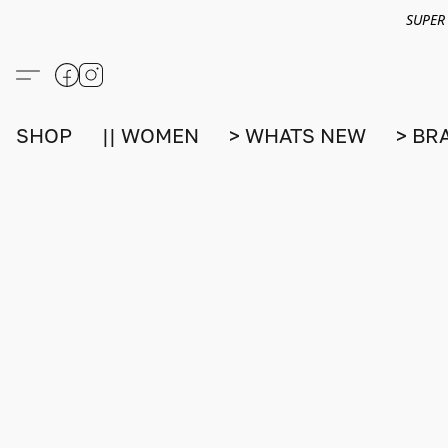
SUPER
SHOP
|| WOMEN
> WHATS NEW
> BR