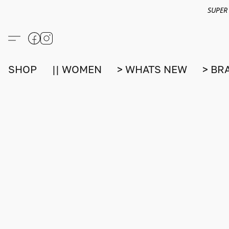
SUPER
SHOP
|| WOMEN
> WHATS NEW
> BR