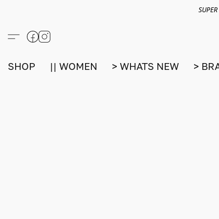
SUPER
SHOP
|| WOMEN
> WHATS NEW
> BR