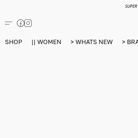
SUPER
SHOP
|| WOMEN
> WHATS NEW
> BR