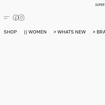
SUPER
SHOP
|| WOMEN
> WHATS NEW
> BR