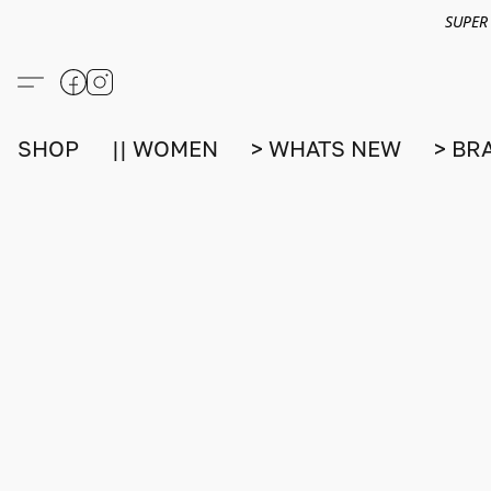
SUPER
SHOP
|| WOMEN
> WHATS NEW
> BR