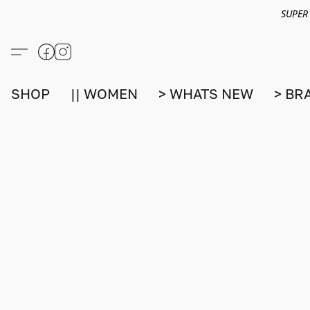
SUPER
SHOP
|| WOMEN
> WHATS NEW
> BR