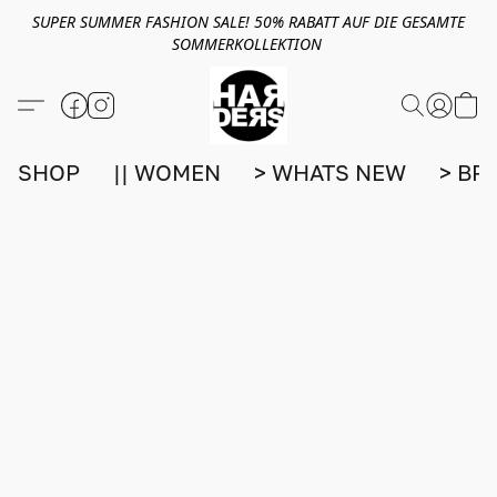
SUPER SUMMER FASHION SALE! 50% RABATT AUF DIE GESAMTE
SOMMERKOLLEKTION
SHOP
|| WOMEN
> WHATS NEW
> BR