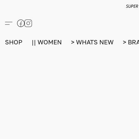
SUPER
SHOP
|| WOMEN
> WHATS NEW
> BR