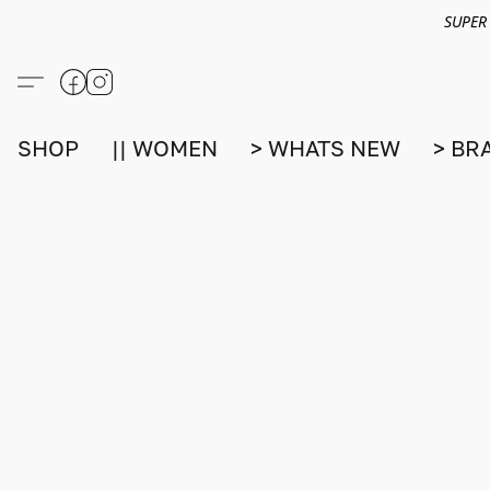
SUPER
SHOP
|| WOMEN
> WHATS NEW
> BR