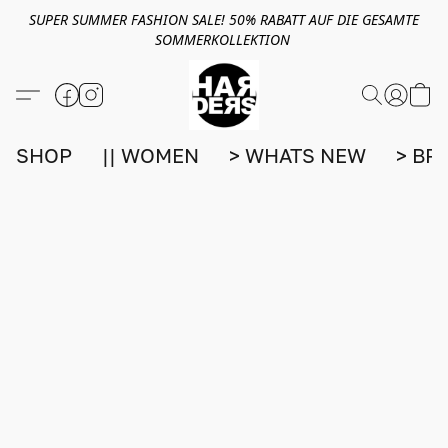
SUPER SUMMER FASHION SALE! 50% RABATT AUF DIE GESAMTE
SOMMERKOLLEKTION
SHOP
|| WOMEN
> WHATS NEW
> BR