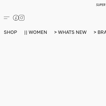
SUPER
SHOP
|| WOMEN
> WHATS NEW
> BR