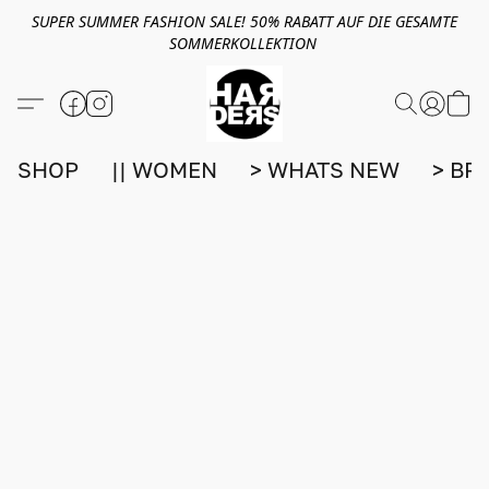
SUPER SUMMER FASHION SALE! 50% RABATT AUF DIE GESAMTE
SOMMERKOLLEKTION
SHOP
|| WOMEN
> WHATS NEW
> BR