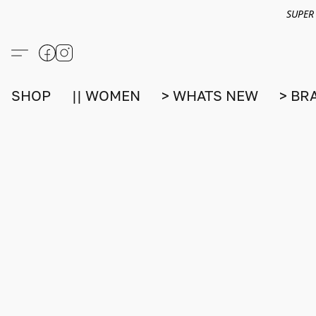
SUPER
SHOP
|| WOMEN
> WHATS NEW
> BR