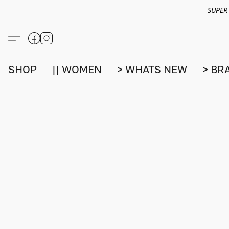
SUPER
SHOP
|| WOMEN
> WHATS NEW
> BR