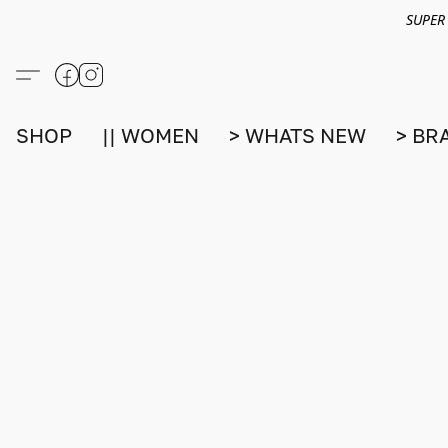
SUPER
SHOP
|| WOMEN
> WHATS NEW
> BR