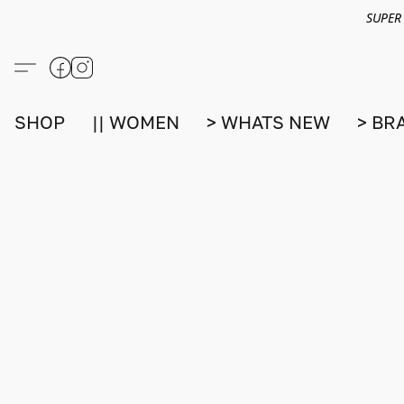
SUPER
SHOP
|| WOMEN
> WHATS NEW
> BR