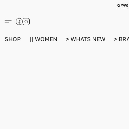
SUPER
SHOP
|| WOMEN
> WHATS NEW
> BR