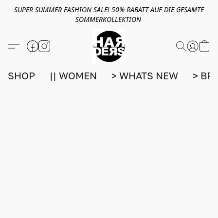
SUPER SUMMER FASHION SALE! 50% RABATT AUF DIE GESAMTE
SOMMERKOLLEKTION
SHOP
|| WOMEN
> WHATS NEW
> BR